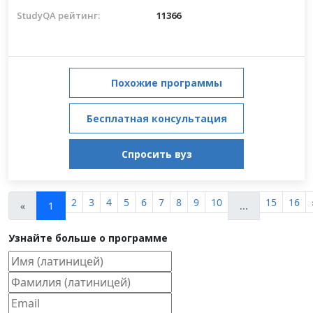
StudyQA рейтинг:
11366
Похожие программы
Бесплатная консультация
Спросить вуз
2
3
4
5
6
7
8
9
10
15
16
«
1
...
Узнайте больше о программе