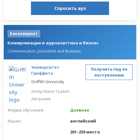
Спросить вуз
Бакалавриат
Коммуникация и журналистика и бизнес
Communication, Journalism and Business
Университет
Получить гид по
Гриффита
поступлению
Griffith University
Аппер Маунт Граватт,
Австралия
Форма обучения:
Дневная
Языки:
английский
201–250 место