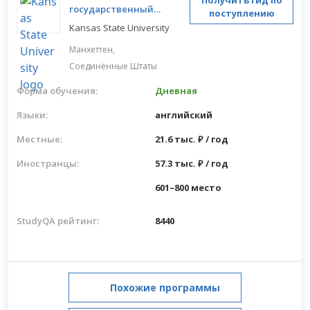
государственный
поступлению
университет
Kansas State University
Манхеттен,
Соединённые Штаты
Форма обучения:
Дневная
Языки:
английский
Местные:
21.6 тыс. ₽ / год
Иностранцы:
57.3 тыс. ₽ / год
601–800 место
StudyQA рейтинг:
8440
Похожие программы