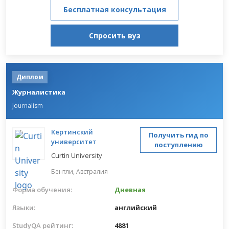
Бесплатная консультация
Спросить вуз
Диплом
Журналистика
Journalism
Кертинский
Получить гид по
университет
поступлению
Curtin University
Бентли,
Австралия
Форма обучения:
Дневная
Языки:
английский
StudyQA рейтинг:
4881