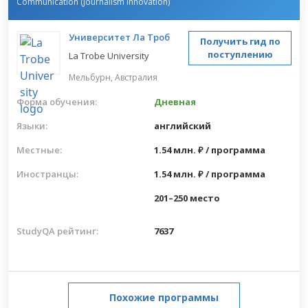
Communication (Journalism Innovation)
Университет Ла Троб
Получить гид по
поступлению
La Trobe University
Мельбурн,
Австралия
Форма обучения:
Дневная
Языки:
английский
Местные:
1.54 млн. ₽ / программа
Иностранцы:
1.54 млн. ₽ / программа
201–250 место
StudyQA рейтинг:
7637
Похожие программы