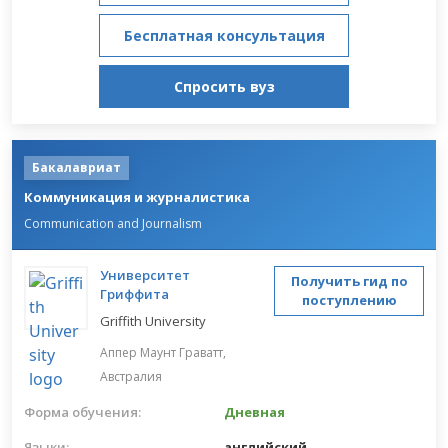
Бесплатная консультация
Спросить вуз
Бакалавриат
Коммуникация и журналистика
Communication and Journalism
Университет
Получить гид по
Гриффита
поступлению
Griffith University
Аппер Маунт Граватт,
Австралия
Форма обучения:
Дневная
Языки:
английский