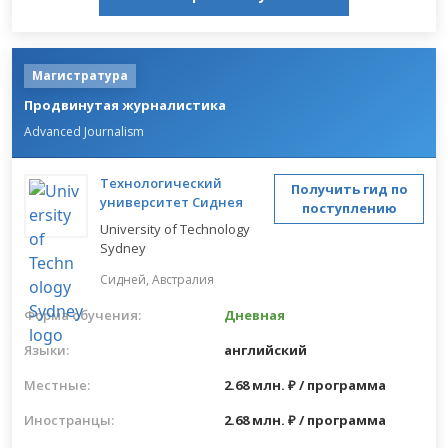
Магистратура
Продвинутая журналистика
Advanced Journalism
Технологический
Получить гид по
университет Сиднея
поступлению
University of Technology
Sydney
Сидней,
Австралия
Форма обучения:
Дневная
Языки:
английский
Местные:
2.68 млн. ₽ / программа
Иностранцы:
2.68 млн. ₽ / программа