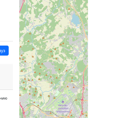
вуз
ению