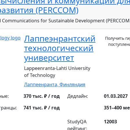
вычисления и коммуникации дл
развития (PERCCOM)
d Communications for Sustainable Development (PERCCOM
Лаппеэнрантский
Получить ги
поступле
технологический
университет
Lappeenranta-Lahti University
of Technology
Лаппеенранта,
Финляндия
ные:
370 тыс. ₽ / год
Дедлайн:
01.03.2027
транцы:
741 тыс. ₽ / год
351–400 ме
StudyQA
12003
рейтинг: