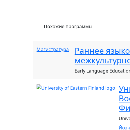
Похожие программы
Раннее языко
Магистратура
межкультурн
Early Language Educatio
Ун
Во
Фи
Unive
Йоэн