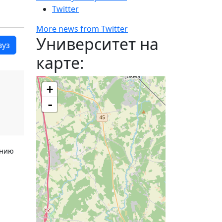
Twitter
More news from Twitter
Университет на
вуз
карте:
+
-
ению