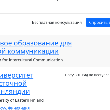
Бесплатная консультация
Спросить 
вое образование для
ой коммуникации
n for Intercultural Communication
иверситет
Получить гид по поступл
сточной
нляндии
rsity of Eastern Finland
суу,
Финляндия