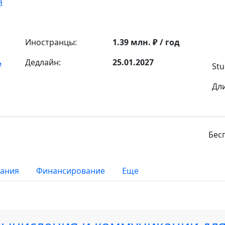
я
Иностранцы:
1.39 млн. ₽ / год
ь
Дедлайн:
25.01.2027
Stu
Дл
Бес
вания
Финансирование
Еще