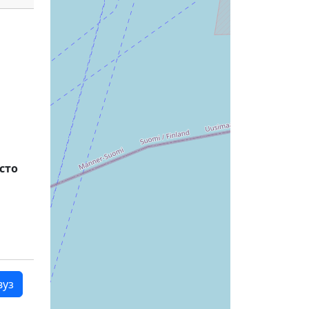
сто
вуз