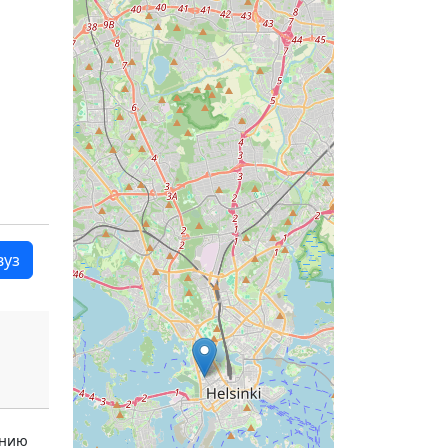
вуз
ению