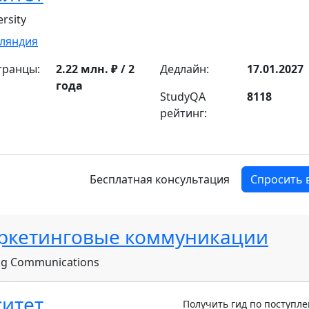
rsity
ляндия
транцы:
2.22 млн. ₽ / 2
Дедлайн:
17.01.2027
года
StudyQA
8118
рейтинг:
Бесплатная консультация
Спросить 
аркетинговые коммуникации
ing Communications
итет
Получить гид по поступл