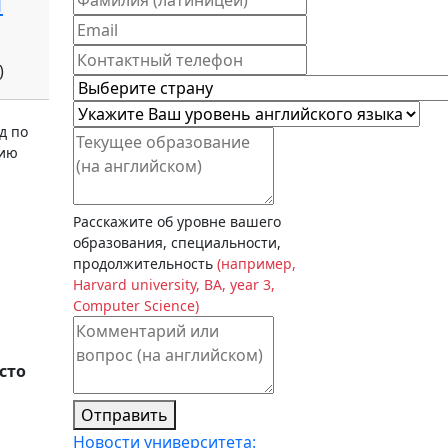
я
)
д по
нию
Расскажите об уровне вашего
образования, специальности,
продолжительность
(например,
Harvard university, BA, year 3,
Computer Science)
сто
Отправить
Новости университета: