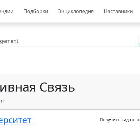
ендии
Подборки
Энциклопедия
Наставники
ивная Связь
on
ерситет
Получить гид по 