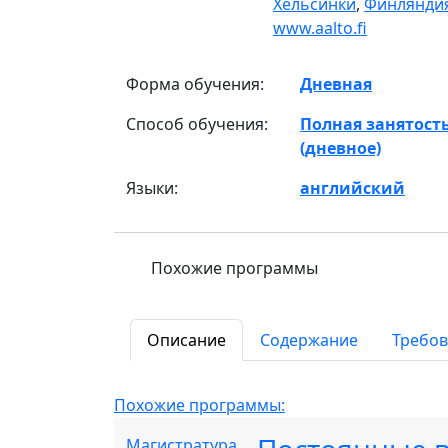
Хельсинки
,
Финлянди
www.aalto.fi
Форма обучения:
Дневная
Способ обучения:
Полная занятост
(дневное)
Языки:
английский
Похожие программы
Описание
Содержание
Требо
Похожие программы:
Магистратура