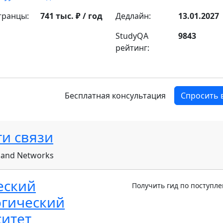
транцы:
741 тыс. ₽ / год
Дедлайн:
13.01.2027
StudyQA
9843
рейтинг:
Бесплатная консультация
Спросить 
ти связи
 and Networks
еский
Получить гид по поступл
огический
ситет