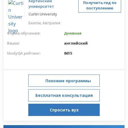
Кертинский
Получить гид по
университет
поступлению
Curtin University
Бентли,
Австралия
Форма обучения:
Дневная
Языки:
английский
StudyQA рейтинг:
8615
Похожие программы
Бесплатная консультация
Спросить вуз