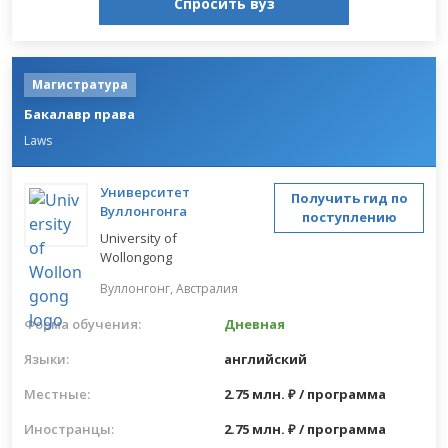
Спросить вуз
Магистратура
Бакалавр права
Laws
Университет
Получить гид по
Вуллонгонга
поступлению
University of
Wollongong
Вуллонгонг,
Австралия
Форма обучения:
Дневная
Языки:
английский
Местные:
2.75 млн. ₽ / программа
Иностранцы:
2.75 млн. ₽ / программа