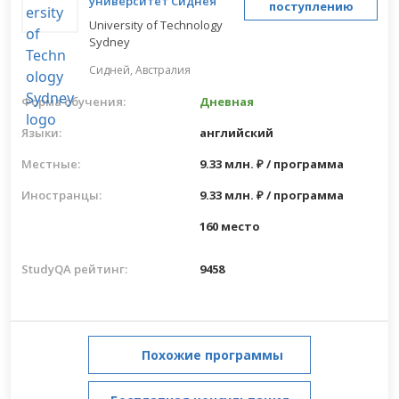
университет Сиднея
поступлению
University of Technology
Sydney
Сидней,
Австралия
Форма обучения:
Дневная
Языки:
английский
Местные:
9.33 млн. ₽ / программа
Иностранцы:
9.33 млн. ₽ / программа
160 место
StudyQA рейтинг:
9458
Похожие программы