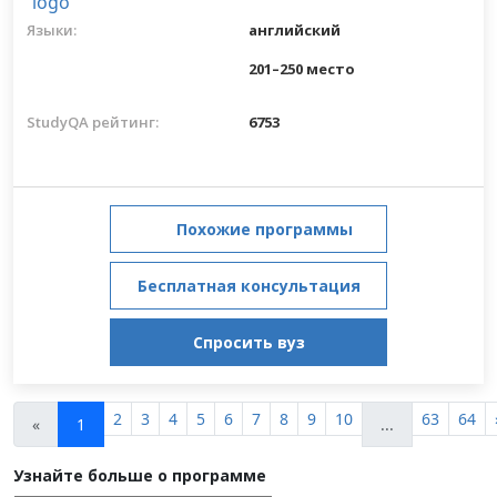
Языки:
английский
201–250 место
StudyQA рейтинг:
6753
Похожие программы
Бесплатная консультация
Спросить вуз
2
3
4
5
6
7
8
9
10
63
64
«
1
...
Узнайте больше о программе