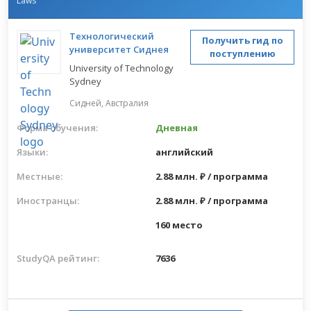
Laws
Технологический
Получить гид по
университет Сиднея
поступлению
University of Technology
Sydney
Сидней,
Австралия
Форма обучения:
Дневная
Языки:
английский
Местные:
2.88 млн. ₽ / программа
Иностранцы:
2.88 млн. ₽ / программа
160 место
StudyQA рейтинг:
7636