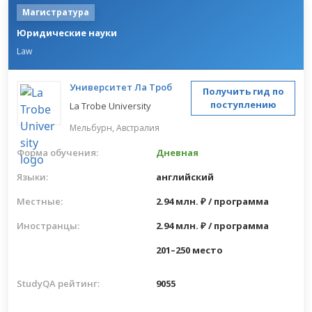
Магистратура
Юридические науки
Law
Университет Ла Троб
Получить гид по
поступлению
La Trobe University
Мельбурн,
Австралия
Форма обучения:
Дневная
Языки:
английский
Местные:
2.94 млн. ₽ / программа
Иностранцы:
2.94 млн. ₽ / программа
201–250 место
StudyQA рейтинг:
9055