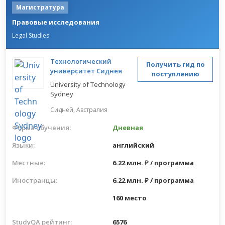
Магистратура
Правовые исследования
Legal Studies
Технологический
Получить гид по
университет Сиднея
поступлению
University of Technology
Sydney
Сидней,
Австралия
Форма обучения:
Дневная
Языки:
английский
Местные:
6.22 млн. ₽ / программа
Иностранцы:
6.22 млн. ₽ / программа
160 место
StudyQA рейтинг:
6576