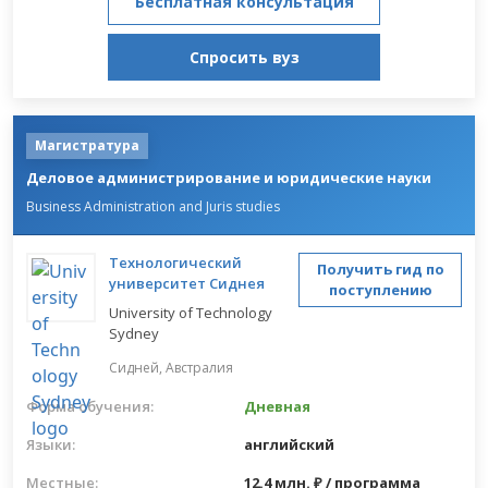
Бесплатная консультация
Спросить вуз
Магистратура
Деловое администрирование и юридические науки
Business Administration and Juris studies
Технологический
Получить гид по
университет Сиднея
поступлению
University of Technology
Sydney
Сидней,
Австралия
Форма обучения:
Дневная
Языки:
английский
Местные:
12.4 млн. ₽ / программа