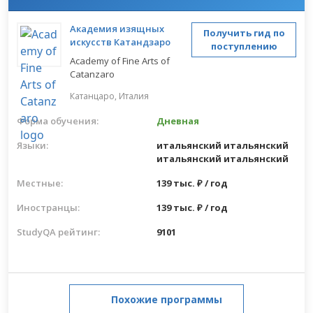
Академия изящных
Получить гид по
искусств Катандзаро
поступлению
Academy of Fine Arts of
Catanzaro
Катанцаро,
Италия
Форма обучения:
Дневная
Языки:
итальянский
итальянский
итальянский
итальянский
Местные:
139 тыс. ₽ / год
Иностранцы:
139 тыс. ₽ / год
StudyQA рейтинг:
9101
Похожие программы