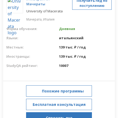
Получить гид по
Мачераты
поступлению
University of Macerata
Мачерата,
Италия
Форма обучения:
Дневная
Языки:
итальянский
Местные:
139 тыс. ₽ / год
Иностранцы:
139 тыс. ₽ / год
StudyQA рейтинг:
10007
Похожие программы
Бесплатная консультация
Спросить вуз