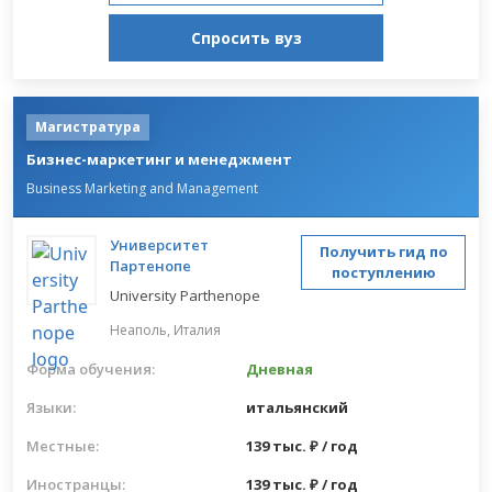
Спросить вуз
Магистратура
Бизнес-маркетинг и менеджмент
Business Marketing and Management
Университет
Получить гид по
Партенопе
поступлению
University Parthenope
Неаполь,
Италия
Форма обучения:
Дневная
Языки:
итальянский
Местные:
139 тыс. ₽ / год
Иностранцы:
139 тыс. ₽ / год