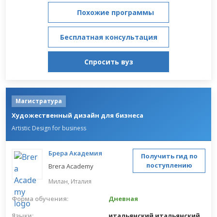
Похожие программы
Бесплатная консультация
Спросить вуз
Магистратура
Художественный дизайн для бизнеса
Artistic Design for business
Брера Академия
Получить гид по
поступлению
Brera Academy
Милан,
Италия
Форма обучения:
Дневная
Языки:
итальянский
итальянский