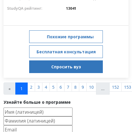
StudyQA рейтинг:
13041
Похожие программы
Бесплатная консультация
Спросить вуз
2
3
4
5
6
7
8
9
10
152
153
«
1
...
Узнайте больше о программе