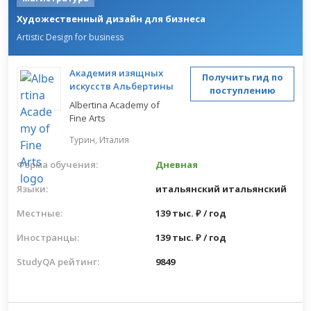
Художественный дизайн для бизнеса
Artistic Design for business
Академия изящных
Получить гид по
искусств Альбертины
поступлению
Albertina Academy of
Fine Arts
Турин,
Италия
Форма обучения:
Дневная
Языки:
итальянский
итальянский
Местные:
139 тыс. ₽ / год
Иностранцы:
139 тыс. ₽ / год
StudyQA рейтинг:
9849