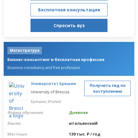
Бесплатная консультация
Спросить вуз
Магистратура
Бизнес-консалтинг и бесплатная профессия
Business consultancy and free profession
Университет Брешии
Получить гид по
поступлению
University of Brescia
Брешиа,
Италия
Форма обучения:
Дневная
Языки:
итальянский
Местные:
139 тыс. ₽ / год