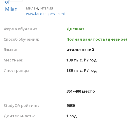
,
Милан
Италия
www.facoltaspes.unimi.it
Форма обучения:
Дневная
Способ обучения:
Полная занятость (дневное)
Языки:
итальянский
Местные:
139 тыс. ₽ / год
Иностранцы:
139 тыс. ₽ / год
351–400 место
StudyQA рейтинг:
9630
Длительность:
1 год