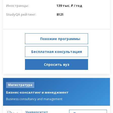
Иностранцы:
139 тыс. ₽ / год
StudyQA рейтинг:
8121
Похожие программы
Бесплатная консультация
Спросить вуз
Магистратура
Бизнес-консалтинг и менеджмент
Business consultancy and management
Университет