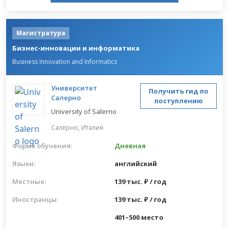
Магистратура
Бизнес-инновации и информатика
Business Innovation and Informatics
Университет
Получить гид по
Салерно
поступлению
University of Salerno
Салерно,
Италия
Форма обучения:
Дневная
Языки:
английский
Местные:
139 тыс. ₽ / год
Иностранцы:
139 тыс. ₽ / год
401–500 место