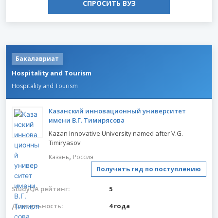
СПРОСИТЬ ВУЗ
Бакалавриат
Hospitality and Tourism
Hospitality and Tourism
Казанский инновационный университет
имени В.Г. Тимирясова
Kazan Innovative University named after V.G.
Timiryasov
,
Казань
Россия
Получить гид по поступлению
StudyQA рейтинг:
5
Длительность:
4 года