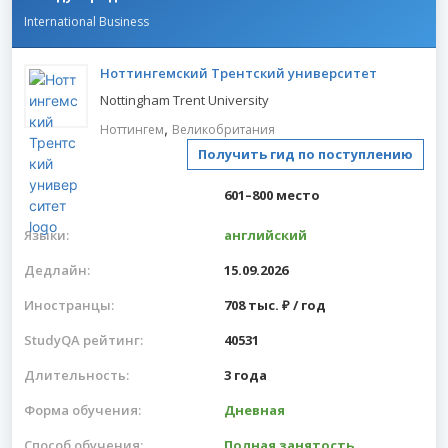
International Business
Ноттингемский Трентский университет
Nottingham Trent University
,
Ноттингем
Великобритания
Получить гид по поступлению
601–800 место
Языки:
английский
Дедлайн:
15.09.2026
Иностранцы:
708 тыс. ₽ / год
StudyQA рейтинг:
40531
Длительность:
3 года
Форма обучения:
Дневная
Способ обучения:
Полная занятость