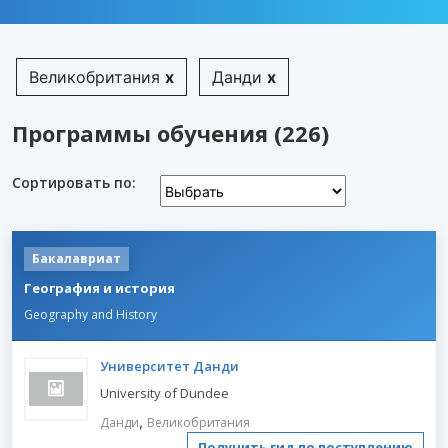
Великобритания
x
Данди
x
Программы обучения (226)
Сортировать по:
Бакалавриат
География и история
Geography and History
Университет Данди
University of Dundee
,
Данди
Великобритания
Получить гид по поступлению