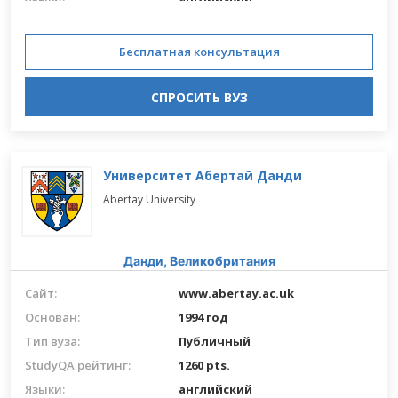
Бесплатная консультация
СПРОСИТЬ ВУЗ
Университет Абертай Данди
Abertay University
Данди,
Великобритания
Сайт:
www.abertay.ac.uk
Основан:
1994 год
Тип вуза:
Публичный
StudyQA рейтинг:
1260 pts.
Языки:
английский