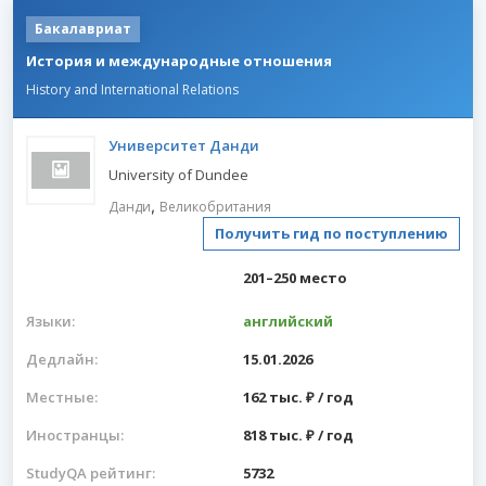
Бакалавриат
История и международные отношения
History and International Relations
Университет Данди
University of Dundee
,
Данди
Великобритания
Получить гид по поступлению
201–250 место
Языки:
английский
Дедлайн:
15.01.2026
Местные:
162 тыс. ₽ / год
Иностранцы:
818 тыс. ₽ / год
StudyQA рейтинг:
5732