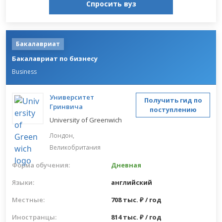
Спросить вуз
Бакалавриат
Бакалавриат по бизнесу
Business
Университет
Получить гид по
Гринвича
поступлению
University of Greenwich
Лондон,
Великобритания
Форма обучения:
Дневная
Языки:
английский
Местные:
708 тыс. ₽ / год
Иностранцы:
814 тыс. ₽ / год