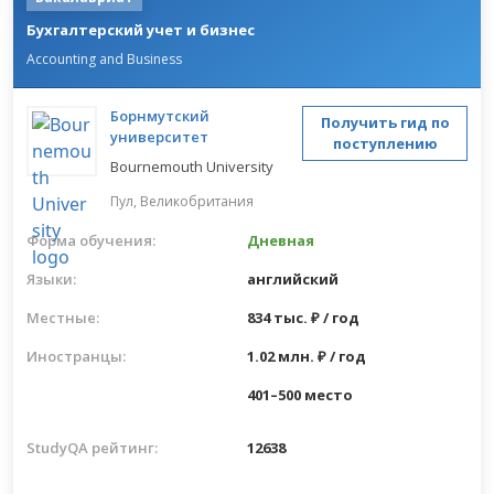
Бухгалтерский учет и бизнес
Accounting and Business
Борнмутский
Получить гид по
университет
поступлению
Bournemouth University
Пул,
Великобритания
Форма обучения:
Дневная
Языки:
английский
Местные:
834 тыс. ₽ / год
Иностранцы:
1.02 млн. ₽ / год
401–500 место
StudyQA рейтинг:
12638