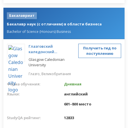
Бакалавриат
Бакалавр наук (с отличием) в области бизнеса
Bachelor of Science (Honours) Business
Глазговский
Получить гид по
каледонский
поступлению
университет
Glasgow Caledonian
University
Глазго,
Великобритания
Форма обучения:
Дневная
Языки:
английский
601–800 место
StudyQA рейтинг:
12833