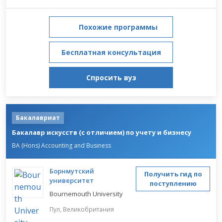
Похожие программы
Бесплатная консультация
Спросить вуз
Бакалавриат
Бакалавр искусств (с отличием) по учету и бизнесу
BA (Hons) Accounting and Business
Борнмутский
Получить гид по
университет
поступлению
Bournemouth University
Пул,
Великобритания