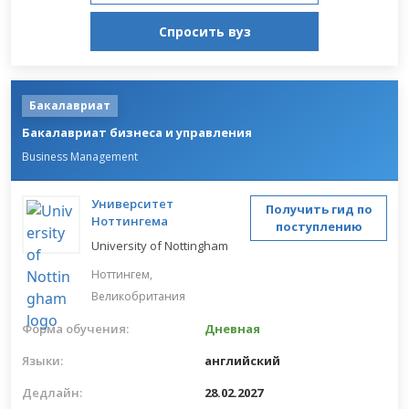
Спросить вуз
Бакалавриат
Бакалавриат бизнеса и управления
Business Management
Университет
Получить гид по
Ноттингема
поступлению
University of Nottingham
Ноттингем,
Великобритания
Форма обучения:
Дневная
Языки:
английский
Дедлайн:
28.02.2027