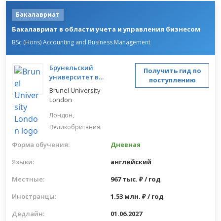
Бакалавриат
Бакалавриат в области учета и управления бизнесом
BSc (Hons) Accounting and Business Management
Брунельский
Получить гид по
университет в
поступлению
Лондоне
Brunel University
London
Лондон,
Великобритания
Форма обучения:
Дневная
Языки:
английский
Местные:
967 тыс. ₽ / год
Иностранцы:
1.53 млн. ₽ / год
Дедлайн:
01.06.2027