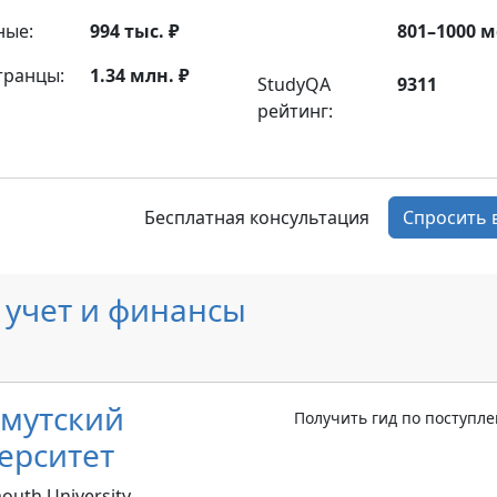
ные:
994 тыс. ₽
801–1000 м
транцы:
1.34 млн. ₽
StudyQA
9311
рейтинг:
Бесплатная консультация
Спросить 
 учет и финансы
мутский
Получить гид по поступл
ерситет
uth University