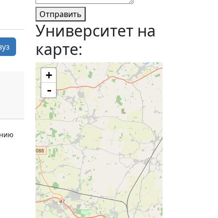
Отправить
Университет на
карте:
вуз
+
-
ению