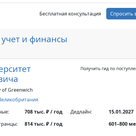
Бесплатная консультация
Спросить 
 учет и финансы
ерситет
Получить гид по поступл
вича
y of Greenwich
Великобритания
ные:
708 тыс. ₽ / год
Дедлайн:
15.01.2027
транцы:
814 тыс. ₽ / год
601–800 ме