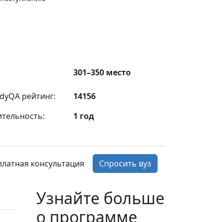
301–350 место
dyQA рейтинг:
14156
ительность:
1 год
платная консультация
Спросить вуз
Узнайте больше
о программе