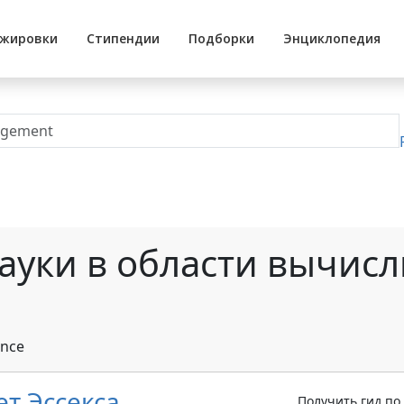
жировки
Стипендии
Подборки
Энциклопедия
ауки в области вычис
ance
т Эссекса
Получить гид по