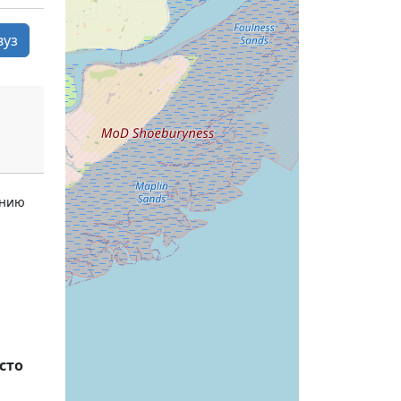
вуз
ению
сто