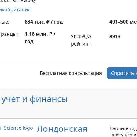
икобритания
ные:
834 тыс. ₽ / год
401–500 ме
транцы:
1.16 млн. ₽ /
StudyQA
8913
год
рейтинг:
Бесплатная консультация
Спросить 
 учет и финансы
Лондонская
Получить гид
поступлен