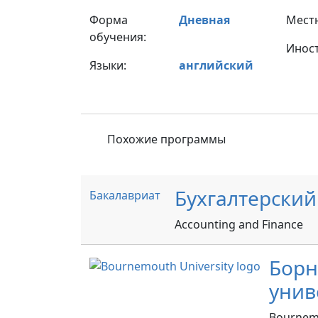
Форма
Дневная
Мест
обучения:
Инос
Языки:
английский
Похожие программы
Бухгалтерский
Бакалавриат
Accounting and Finance
Борн
унив
Bournemo