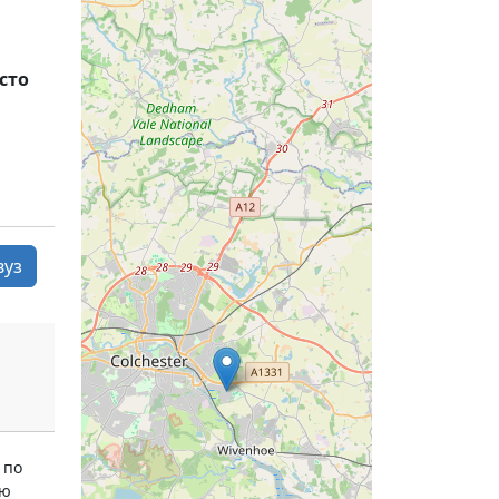
сто
вуз
 по
ию