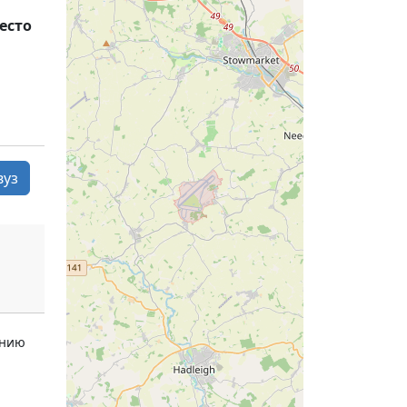
есто
вуз
ению