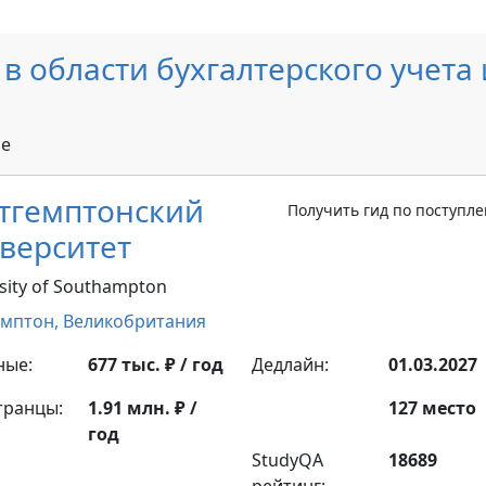
в области бухгалтерского учета 
ce
тгемптонский
Получить гид по поступл
верситет
sity of Southampton
емптон,
Великобритания
ные:
677 тыс. ₽ / год
Дедлайн:
01.03.2027
транцы:
1.91 млн. ₽ /
127 место
год
StudyQA
18689