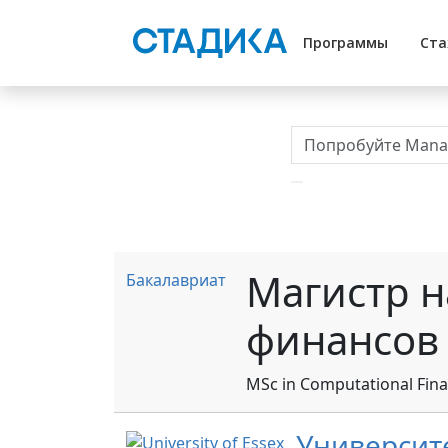
Программы
Ста
Магистр н
Бакалавриат
финансов
MSc in Computational Fin
Университе