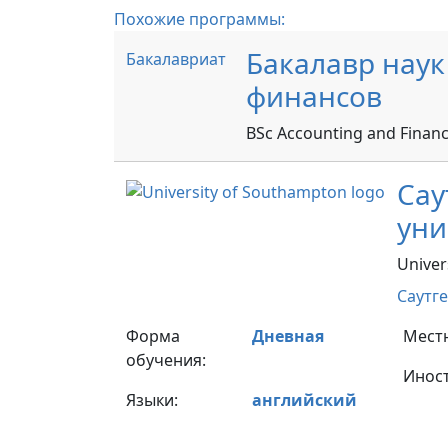
Похожие программы:
Бакалавр наук 
Бакалавриат
финансов
BSc Accounting and Finan
Сау
уни
Univer
Саутг
Форма
Дневная
Мест
обучения:
Инос
Языки:
английский