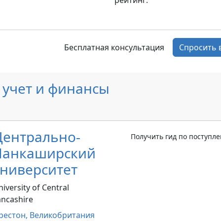
рейтинг:
Бесплатная консультация
Спросить 
 учет и финансы
Центрально-
Получить гид по поступл
Ланкаширский
университет
iversity of Central
ancashire
рестон,
Великобритания