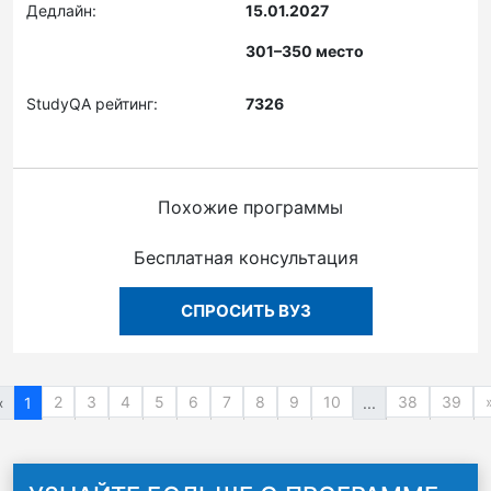
Дедлайн:
15.01.2027
301–350 место
StudyQA рейтинг:
7326
Похожие программы
Бесплатная консультация
СПРОСИТЬ ВУЗ
2
3
4
5
6
7
8
9
10
38
39
«
1
...