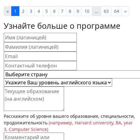
«
1
2
3
4
5
6
7
8
9
10
...
63
64
»
Узнайте больше о программе
Расскажите об уровне вашего образования, специальности,
продолжительность
(например, Harvard university, BA, year
3, Computer Science)