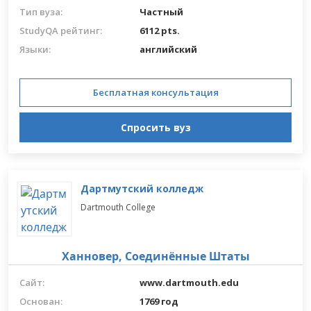
Тип вуза:
Частный
StudyQA рейтинг:
6112 pts.
Языки:
английский
Бесплатная консультация
Спросить вуз
Дартмутский колледж
Dartmouth College
Ханновер,
Соединённые Штаты
Сайт:
www.dartmouth.edu
Основан:
1769 год