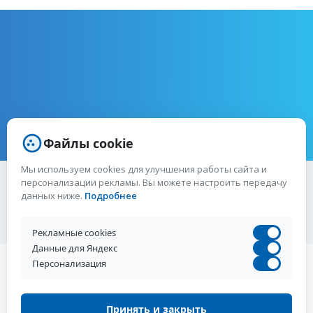
Файлы cookie
Мы используем cookies для улучшения работы сайта и
персонализации рекламы. Вы можете настроить передачу
Возможно, вас заинтересует:
данных ниже.
Подробнее
Рекламные cookies
Данные для Яндекс
Условия использования
Персонализация
Политика конфиденциальности
2014—2026 © ООО "Стадика"
Принять и закрыть