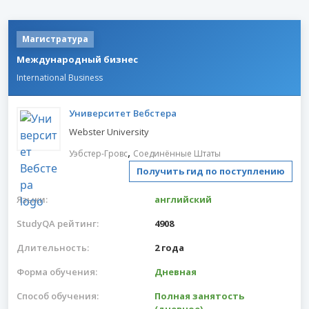
Магистратура
Международный бизнес
International Business
Университет Вебстера
Webster University
,
Уэбстер-Гровс
Соединённые Штаты
Получить гид по поступлению
Языки:
английский
StudyQA рейтинг:
4908
Длительность:
2 года
Форма обучения:
Дневная
Способ обучения:
Полная занятость