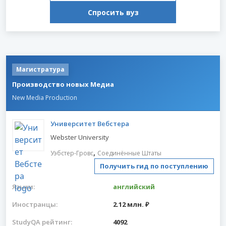
Спросить вуз
Магистратура
Производство новых Медиа
New Media Production
Университет Вебстера
Webster University
,
Уэбстер-Гровс
Соединённые Штаты
Получить гид по поступлению
Языки:
английский
Иностранцы:
2.12 млн. ₽
StudyQA рейтинг:
4092