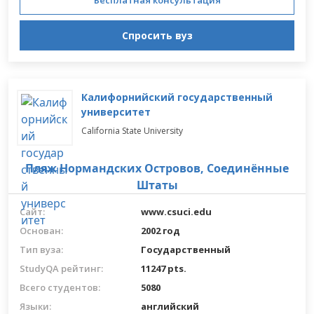
Бесплатная консультация
Спросить вуз
Калифорнийский государственный
университет
California State University
Пляж Нормандских Островов,
Соединённые
Штаты
Сайт:
www.csuci.edu
Основан:
2002 год
Тип вуза:
Государственный
StudyQA рейтинг:
11247 pts.
Всего студентов:
5080
Языки:
английский