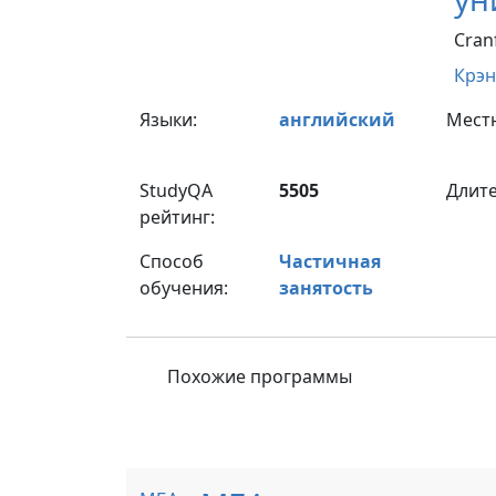
Cranf
Крэ
Языки:
английский
Мест
StudyQA
5505
Длите
рейтинг:
Способ
Частичная
обучения:
занятость
Похожие программы