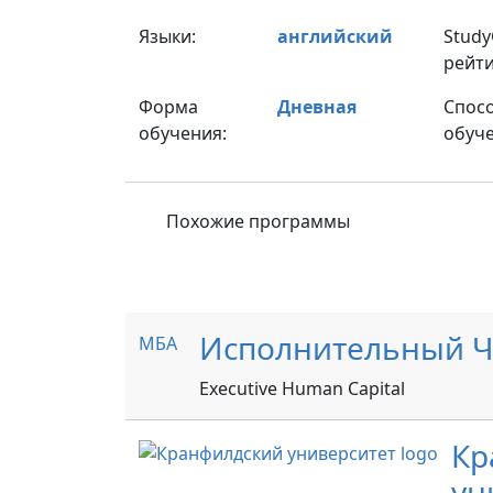
Языки:
английский
Stud
рейти
Форма
Дневная
Спос
обучения:
обуче
Похожие программы
Исполнительный Ч
МБА
Executive Human Capital
Кр
ун