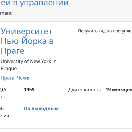
ей в управлении
ement
Университет
Получить гид по поступл
Нью-Йорка в
Праге
University of New York in
Prague
Прага
,
Чехия
yQA
1959
Длительность:
19 месяце
нг:
об
По выходным
ния: