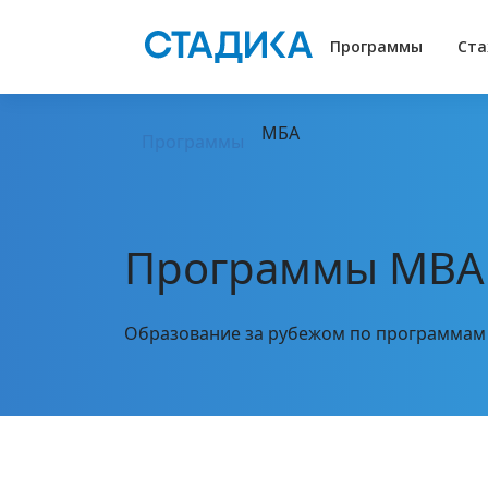
Программы
Ста
МБА
Программы
Программы MBA
Образование за рубежом по программам 