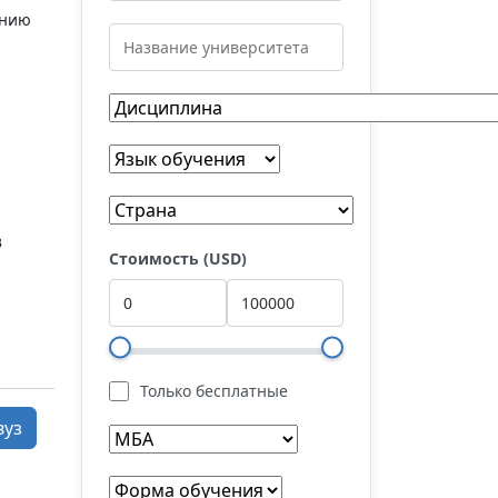
ению
в
Стоимость (USD)
Только бесплатные
вуз