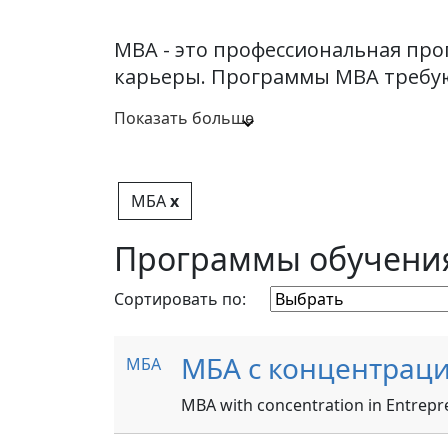
MBA - это профессиональная про
карьеры. Программы MBA требуют
Показать больше
МБА
x
Программы обучения
Сортировать по:
МБА с концентрац
МБА
MBA with concentration in Entrep