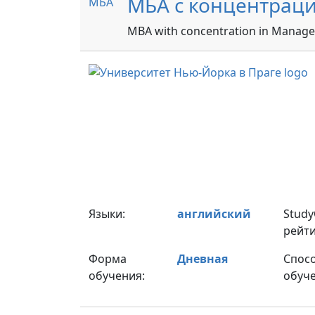
МБА с концентраци
МБА
MBA with concentration in Manag
Языки:
английский
Stud
рейти
Форма
Дневная
Спос
обучения:
обуче