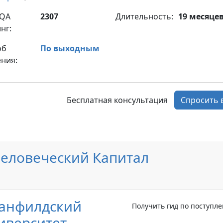
yQA
2307
Длительность:
19 месяце
нг:
об
По выходным
ния:
Бесплатная консультация
Спросить 
еловеческий Капитал
анфилдский
Получить гид по поступл
иверситет