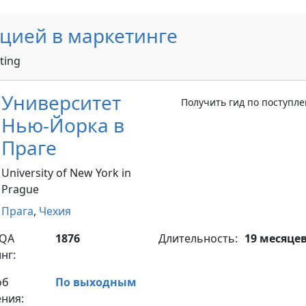
цией в маркетинге
ting
Университет
Получить гид по поступл
Нью-Йорка в
Праге
University of New York in
Prague
Прага
,
Чехия
yQA
1876
Длительность:
19 месяце
нг:
об
По выходным
ния: