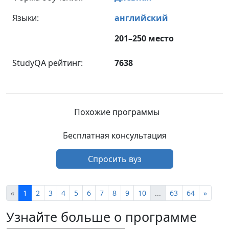
Языки:
английский
201–250 место
StudyQA рейтинг:
7638
Похожие программы
Бесплатная консультация
Спросить вуз
«
1
2
3
4
5
6
7
8
9
10
...
63
64
»
Узнайте больше о программе